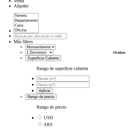
Venta
Alquiler
Más filtros
Ocultar
Superficie Cubierta
Rango de superficie cubierta
Aplicar
Rango de precio
Rango de precio
USD
ARS